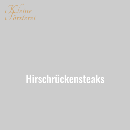
Kleine
Försterei
Hirschrückensteaks